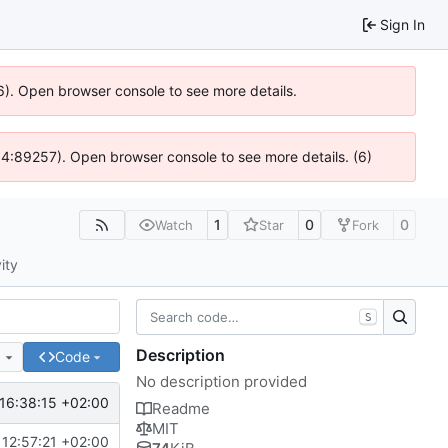
Sign In
36). Open browser console to see more details.
s @ 4:89257). Open browser console to see more details. (6)
1
0
0
Watch
Star
Fork
ity
S
Description
e
Code
No description provided
16:38:15 +02:00
Readme
MIT
12:57:21 +02:00