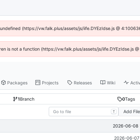
 undefined (https://vw.falk.plus/assets/js/iife.DYEzIdse.js @ 4:1006
ren is not a function (https://vw.falk.plus/assets/js/iife.DYEzIdse.j
Packages
Projects
Releases
Wiki
Activ
1
Branch
0
Tags
Add Fil
T
2026-06-08 
2026-06-07 