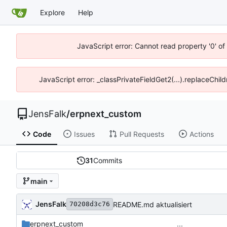
Explore
Help
JavaScript error: Cannot read property '0' of
JavaScript error: _classPrivateFieldGet2(...).replaceChild
JensFalk
/
erpnext_custom
Code
Issues
Pull Requests
Actions
31
Commits
main
JensFalk
README.md aktualisiert
70208d3c76
erpnext_custom
...