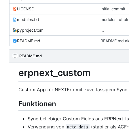
LICENSE
Initial commit
modules.txt
modules.txt akt
pyproject.toml
...
README.md
README.md aktu
README.md
erpnext_custom
Custom App für NEXTErp mit zuverlässigem Sync
Funktionen
Sync beliebiger Custom Fields aus ERPNext
Verwendung von
(stabiler als ACF
meta_data